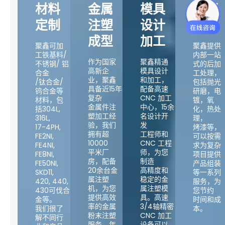
材料
金属
模具
表面
定制
注塑
设计
处理
成型
加工
聚鑫可加
聚鑫提供
工铁基料/
内部一站
作为国家
聚鑫精通
不锈钢/ 铝
式的后加
高新企
模具设计
合金
工处理，
业，聚鑫
和加工，
/钛合金/
包括抛光
具备近15年
配备高速
钨合金等
研磨，电
复杂
CNC 加工
材料，包
镀，氧
金属件注
中心，15余
括304L,
化，热处
塑加工经
名设计开
316L,
理，
验，我们
发
17-4PH,
烤漆等，
拥有超
工程师和
FE2NI,
可以按需
10000
CNC 工程
FE4NI,
求为复杂
平米厂
师，为您
FE8NI,
项目提供
房，配备
制造
FE50NI,
产品组装
20余台金
高精度和
SKD11,
等一系列
属注塑
稳定的金
420, 440,
服务，为
机，为您
属注塑模
430可伐合
您节约
提供高效
具。高速
金等。
时间和成
率的金属
3/4轴精密
我们很了
本。
粉末注塑
CNC 加工
解不同行
服务，年
设备可以